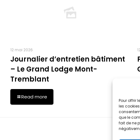
12 mai 2026
1
Journalier d’entretien bâtiment
– Le Grand Lodge Mont-
Tremblant
Read more
Pour offrir
les cookies
consenteme
que le comp
fait de ne 
négativeme