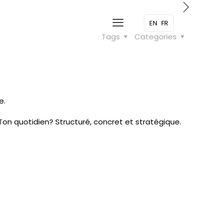
EN
FR
Tags
Categories
e.
Ton quotidien? Structuré, concret et stratégique.