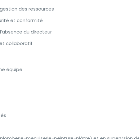
 gestion des ressources
urité et conformité
 l’absence du directeur
et collaboratif
une équipe
tés
plomberie-menuiserie-peinture-plâtre) et en supervision d