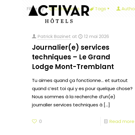
Filter by
Categories
Tags
Autho
Patrick Bazinet
at
12 mai 2026
Journalier(e) services
techniques – Le Grand
Lodge Mont-Tremblant
Tu aimes quand ça fonctionne… et surtout
quand c’est toi qui y es pour quelque chose?
Nous sommes à la recherche d’un(e)
journalier services techniques à
[…]
0
Read more