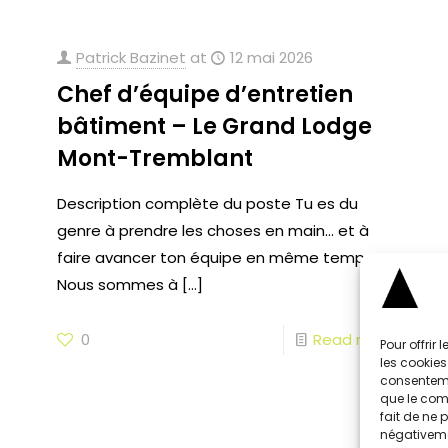
Patrick Bazinet
at
12 mai 2026
Chef d’équipe d’entretien
bâtiment – Le Grand Lodge
Mont-Tremblant
Description complète du poste Tu es du
genre à prendre les choses en main… et à
faire avancer ton équipe en même temps?
Nous sommes à
[…]
0
Read more
Pour offrir
les cookies
consenteme
que le comp
fait de ne 
négativeme