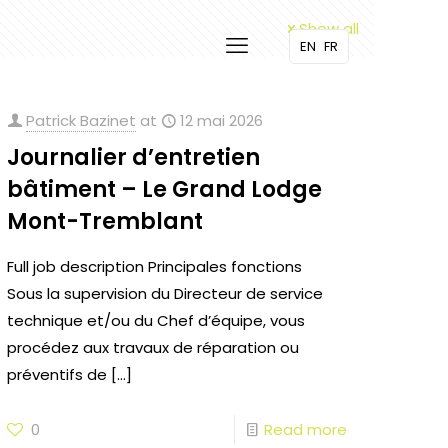
Show all
EN
FR
Patrick Bazinet
at
12 mai 2026
Journalier d’entretien
bâtiment – Le Grand Lodge
Mont-Tremblant
Full job description Principales fonctions
Sous la supervision du Directeur de service
technique et/ou du Chef d’équipe, vous
procédez aux travaux de réparation ou
préventifs de
[…]
0
Read more